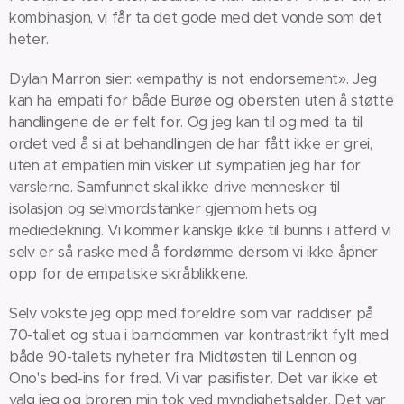
kombinasjon, vi får ta det gode med det vonde som det
heter.
Dylan Marron sier: «empathy is not endorsement». Jeg
kan ha empati for både Burøe og obersten uten å støtte
handlingene de er felt for. Og jeg kan til og med ta til
ordet ved å si at behandlingen de har fått ikke er grei,
uten at empatien min visker ut sympatien jeg har for
varslerne. Samfunnet skal ikke drive mennesker til
isolasjon og selvmordstanker gjennom hets og
mediedekning. Vi kommer kanskje ikke til bunns i atferd vi
selv er så raske med å fordømme dersom vi ikke åpner
opp for de empatiske skråblikkene.
Selv vokste jeg opp med foreldre som var raddiser på
70-tallet og stua i barndommen var kontrastrikt fylt med
både 90-tallets nyheter fra Midtøsten til Lennon og
Ono's bed-ins for fred. Vi var pasifister. Det var ikke et
valg jeg og broren min tok ved myndighetsalder. Det var