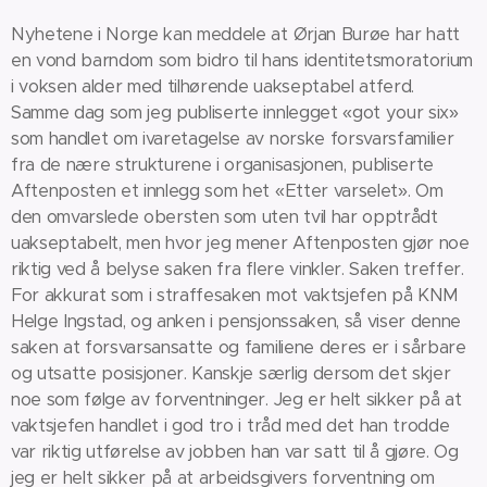
Nyhetene i Norge kan meddele at Ørjan Burøe har hatt
en vond barndom som bidro til hans identitetsmoratorium
i voksen alder med tilhørende uakseptabel atferd.
Samme dag som jeg publiserte innlegget «got your six»
som handlet om ivaretagelse av norske forsvarsfamilier
fra de nære strukturene i organisasjonen, publiserte
Aftenposten et innlegg som het «Etter varselet». Om
den omvarslede obersten som uten tvil har opptrådt
uakseptabelt, men hvor jeg mener Aftenposten gjør noe
riktig ved å belyse saken fra flere vinkler. Saken treffer.
For akkurat som i straffesaken mot vaktsjefen på KNM
Helge Ingstad, og anken i pensjonssaken, så viser denne
saken at forsvarsansatte og familiene deres er i sårbare
og utsatte posisjoner. Kanskje særlig dersom det skjer
noe som følge av forventninger. Jeg er helt sikker på at
vaktsjefen handlet i god tro i tråd med det han trodde
var riktig utførelse av jobben han var satt til å gjøre. Og
jeg er helt sikker på at arbeidsgivers forventning om