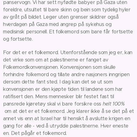
panservogn. Vi har sett nyfødte babyer på Gaza uten
foreldre, utsultet til bare skinn og bein som tydelig hyler
av gråt på bildet. Leger uten grenser skildrer også
hverdagen på Gaza med angrep på sykehus og
medisinsk personell. Et folkemord som bare får fortsette
og fortsette.
For det er et folkemord. Utenforstående som jeg er, kan
det virke som om at palestinerne er fanget av
Folkemordkonvensjonen. Konvensjonen som skulle
forhindre folkemord og tillate andre nasjoners inngripen
dersom dette fant sted. I dag kan det se ut som
konvensjonen er den kjøpte tiden til landene som har
ratifisert den. Mens mennesker blir festet fast til
pansrede kjøretøy skal vi bare forsikre oss
helt 100%
om at det er et folkemord. Jeg klarer ikke å se det på et
annet vis enn at Israel har til hensikt å avslutte krigen en
gang for alle - ved å utrydde palestinerne. Hver eneste
en. Det pågår et folkemord.