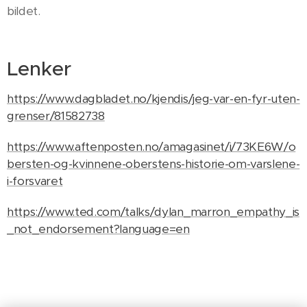
bildet.
Lenker
https://www.dagbladet.no/kjendis/jeg-var-en-fyr-uten-
grenser/81582738
https://www.aftenposten.no/amagasinet/i/73KE6W/o
bersten-og-kvinnene-oberstens-historie-om-varslene-
i-forsvaret
https://www.ted.com/talks/dylan_marron_empathy_is
_not_endorsement?language=en