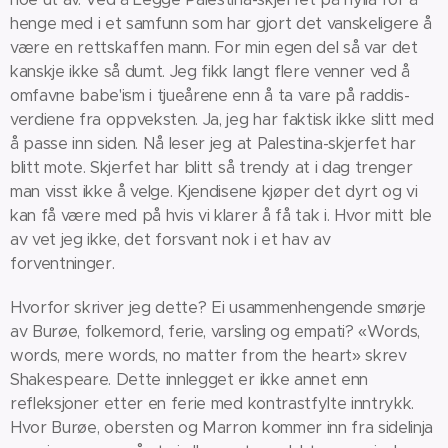
henge med i et samfunn som har gjort det vanskeligere å
være en rettskaffen mann. For min egen del så var det
kanskje ikke så dumt. Jeg fikk langt flere venner ved å
omfavne babe'ism i tjueårene enn å ta vare på raddis-
verdiene fra oppveksten. Ja, jeg har faktisk ikke slitt med
å passe inn siden. Nå leser jeg at Palestina-skjerfet har
blitt mote. Skjerfet har blitt så trendy at i dag trenger
man visst ikke å velge. Kjendisene kjøper det dyrt og vi
kan få være med på hvis vi klarer å få tak i. Hvor mitt ble
av vet jeg ikke, det forsvant nok i et hav av
forventninger.
Hvorfor skriver jeg dette? Ei usammenhengende smørje
av Burøe, folkemord, ferie, varsling og empati? «Words,
words, mere words, no matter from the heart» skrev
Shakespeare. Dette innlegget er ikke annet enn
refleksjoner etter en ferie med kontrastfylte inntrykk.
Hvor Burøe, obersten og Marron kommer inn fra sidelinja