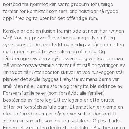
bortetid fra hjemmet kan være grobunn for utallige
former for konflikter som familiene helst bør få rydde
opp i fred og ro, utenfor det offentlige rom.
Kanskje er det en illusjon fra min side at noen har ryggen
vår? Noe jeg prøver å overbevise meg selv om? Jeg
synes uansett det er sterkt og modig av både obersten
og familien hans å belyse saken sin offentlig. Og
håndteringen av den angår oss alle. Jeg vet ikke om man
må være forsvarsfamilie selv for å forstå betydningen av
innholdet når Aftenposten skriver at ved husveggen står
planker det skulle bygges trehytte av mens barna var
små. Men nå er barna store og trehytta ble aldri noe av.
Forsvarsfamiliene er (som forsåvidt alle familier)
bestående av flere lag. Ett av lagene er ofte brutte
løfter og forståelsesfulle barn. Et annet lag er gjerne én
eller to foreldre som er både over snittet dedikert til
jobben sin samtidig som de er risk-takers. Og hva hadde
Forsvaret vært uten dedikerte risk-takers? Vi ber om en