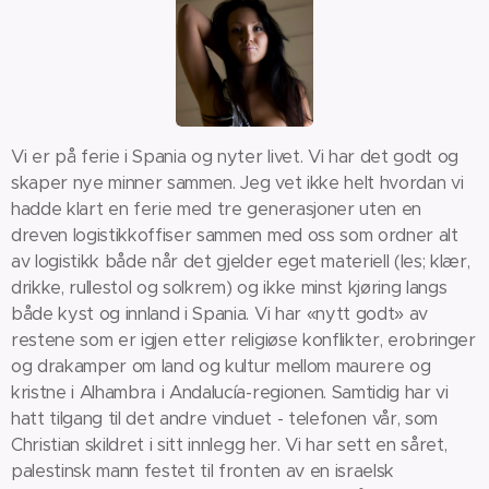
Vi er på ferie i Spania og nyter livet. Vi har det godt og
skaper nye minner sammen. Jeg vet ikke helt hvordan vi
hadde klart en ferie med tre generasjoner uten en
dreven logistikkoffiser sammen med oss som ordner alt
av logistikk både når det gjelder eget materiell (les; klær,
drikke, rullestol og solkrem) og ikke minst kjøring langs
både kyst og innland i Spania. Vi har «nytt godt» av
restene som er igjen etter religiøse konflikter, erobringer
og drakamper om land og kultur mellom maurere og
kristne i Alhambra i Andalucía-regionen. Samtidig har vi
hatt tilgang til det andre vinduet - telefonen vår, som
Christian skildret i sitt innlegg her. Vi har sett en såret,
palestinsk mann festet til fronten av en israelsk