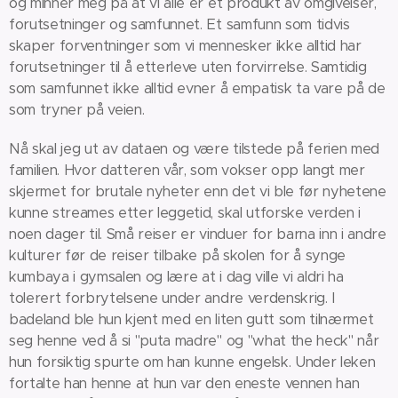
og minner meg på at vi alle er et produkt av omgivelser,
forutsetninger og samfunnet. Et samfunn som tidvis
skaper forventninger som vi mennesker ikke alltid har
forutsetninger til å etterleve uten forvirrelse. Samtidig
som samfunnet ikke alltid evner å empatisk ta vare på de
som tryner på veien.
Nå skal jeg ut av dataen og være tilstede på ferien med
familien. Hvor datteren vår, som vokser opp langt mer
skjermet for brutale nyheter enn det vi ble før nyhetene
kunne streames etter leggetid, skal utforske verden i
noen dager til. Små reiser er vinduer for barna inn i andre
kulturer før de reiser tilbake på skolen for å synge
kumbaya i gymsalen og lære at i dag ville vi aldri ha
tolerert forbrytelsene under andre verdenskrig. I
badeland ble hun kjent med en liten gutt som tilnærmet
seg henne ved å si "puta madre" og "what the heck" når
hun forsiktig spurte om han kunne engelsk. Under leken
fortalte han henne at hun var den eneste vennen han