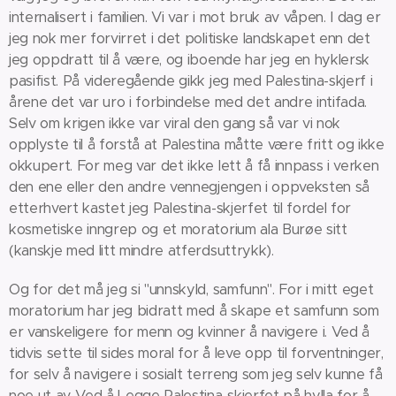
internalisert i familien. Vi var i mot bruk av våpen. I dag er
jeg nok mer forvirret i det politiske landskapet enn det
jeg oppdratt til å være, og iboende har jeg en hyklersk
pasifist. På videregående gikk jeg med Palestina-skjerf i
årene det var uro i forbindelse med det andre intifada.
Selv om krigen ikke var viral den gang så var vi nok
opplyste til å forstå at Palestina måtte være fritt og ikke
okkupert. For meg var det ikke lett å få innpass i verken
den ene eller den andre vennegjengen i oppveksten så
etterhvert kastet jeg Palestina-skjerfet til fordel for
kosmetiske inngrep og et moratorium ala Burøe sitt
(kanskje med litt mindre atferdsuttrykk).
Og for det må jeg si "unnskyld, samfunn". For i mitt eget
moratorium har jeg bidratt med å skape et samfunn som
er vanskeligere for menn og kvinner å navigere i. Ved å
tidvis sette til sides moral for å leve opp til forventninger,
for selv å navigere i sosialt terreng som jeg selv kunne få
noe ut av. Ved å Legge Palestina-skjerfet på hylla for å