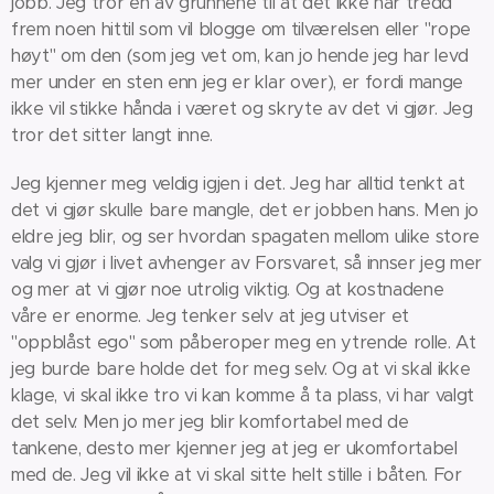
jobb. Jeg tror en av grunnene til at det ikke har tredd
frem noen hittil som vil blogge om tilværelsen eller "rope
høyt" om den (som jeg vet om, kan jo hende jeg har levd
mer under en sten enn jeg er klar over), er fordi mange
ikke vil stikke hånda i været og skryte av det vi gjør. Jeg
tror det sitter langt inne.
Jeg kjenner meg veldig igjen i det. Jeg har alltid tenkt at
det vi gjør skulle bare mangle, det er jobben hans. Men jo
eldre jeg blir, og ser hvordan spagaten mellom ulike store
valg vi gjør i livet avhenger av Forsvaret, så innser jeg mer
og mer at vi gjør noe utrolig viktig. Og at kostnadene
våre er enorme. Jeg tenker selv at jeg utviser et
"oppblåst ego" som påberoper meg en ytrende rolle. At
jeg burde bare holde det for meg selv. Og at vi skal ikke
klage, vi skal ikke tro vi kan komme å ta plass, vi har valgt
det selv. Men jo mer jeg blir komfortabel med de
tankene, desto mer kjenner jeg at jeg er ukomfortabel
med de. Jeg vil ikke at vi skal sitte helt stille i båten. For