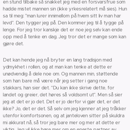
en stund tilbake så snakket jeg med en forsvarsfrue som
hadde mistet mannen sin (ikke yrkesrelatert må sies). Hun
sa til meg: "man lurer innimellom på hvem sitt liv man har
levd". Den tygger jeg på. Den kommer jeg til å tygge på
lenge. For jeg tror kanskje det er noe jeg selv kan ende
opp med å tenke en dag. Jeg tror det er mange som kan
gjøre det.
Det kan hende jeg nå bryter en lang tradisjon med
ydmykhet i rollen, og at man kan tenke at dette er
unødvendig å dele noe om. Og mannen min, støttende
som han bare må være når jeg setter i gang noe
stakkars, han sier det. "Du kan ikke skrive dette, for
landet og greier, det høres så voldsomt ut". Men så sier
jeg at det er jo det. Det er jo derfor vi gjør det, er det
ikke? Jo, det er det. Så selv om jeg kjenner at jeg tråkker
utenfor komfortsonen, og at janteloven sitter på skuldra
mi akkurat nå, så tror jeg bare mer og mer at dette er
viktig. Jeg vil ikke høre mer om en eneste partner av