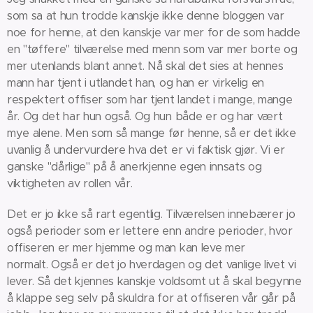
som sa at hun trodde kanskje ikke denne bloggen var
noe for henne, at den kanskje var mer for de som hadde
en "tøffere" tilværelse med menn som var mer borte og
mer utenlands blant annet. Nå skal det sies at hennes
mann har tjent i utlandet han, og han er virkelig en
respektert offiser som har tjent landet i mange, mange
år. Og det har hun også. Og hun både er og har vært
mye alene. Men som så mange før henne, så er det ikke
uvanlig å undervurdere hva det er vi faktisk gjør. Vi er
ganske "dårlige" på å anerkjenne egen innsats og
viktigheten av rollen vår.
Det er jo ikke så rart egentlig. Tilværelsen innebærer jo
også perioder som er lettere enn andre perioder, hvor
offiseren er mer hjemme og man kan leve mer
normalt. Også er det jo hverdagen og det vanlige livet vi
lever. Så det kjennes kanskje voldsomt ut å skal begynne
å klappe seg selv på skuldra for at offiseren vår går på