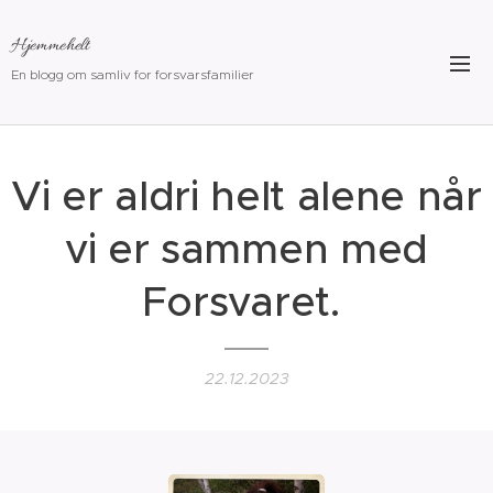
Hjemmehelt
En blogg om samliv for forsvarsfamilier
Vi er aldri helt alene når
vi er sammen med
Forsvaret.
22.12.2023