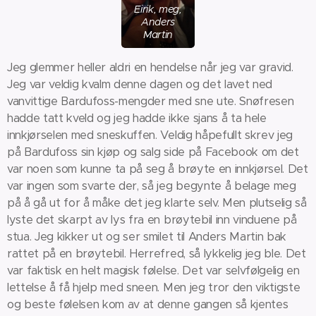
Eirik, meg,
Anders
Martin
Jeg glemmer heller aldri en hendelse når jeg var gravid.
Jeg var veldig kvalm denne dagen og det lavet ned
vanvittige Bardufoss-mengder med sne ute. Snøfresen
hadde tatt kveld og jeg hadde ikke sjans å ta hele
innkjørselen med sneskuffen. Veldig håpefullt skrev jeg
på Bardufoss sin kjøp og salg side på Facebook om det
var noen som kunne ta på seg å brøyte en innkjørsel. Det
var ingen som svarte der, så jeg begynte å belage meg
på å gå ut for å måke det jeg klarte selv. Men plutselig så
lyste det skarpt av lys fra en brøytebil inn vinduene på
stua. Jeg kikker ut og ser smilet til Anders Martin bak
rattet på en brøytebil. Herrefred, så lykkelig jeg ble. Det
var faktisk en helt magisk følelse. Det var selvfølgelig en
lettelse å få hjelp med sneen. Men jeg tror den viktigste
og beste følelsen kom av at denne gangen så kjentes