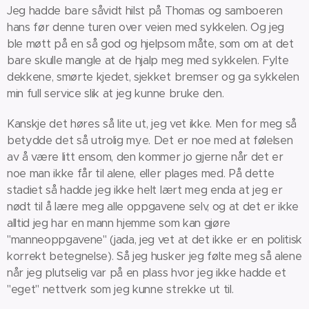
Jeg hadde bare såvidt hilst på Thomas og samboeren
hans før denne turen over veien med sykkelen. Og jeg
ble møtt på en så god og hjelpsom måte, som om at det
bare skulle mangle at de hjalp meg med sykkelen. Fylte
dekkene, smørte kjedet, sjekket bremser og ga sykkelen
min full service slik at jeg kunne bruke den.
Kanskje det høres så lite ut, jeg vet ikke. Men for meg så
betydde det så utrolig mye. Det er noe med at følelsen
av å være litt ensom, den kommer jo gjerne når det er
noe man ikke får til alene, eller plages med. På dette
stadiet så hadde jeg ikke helt lært meg enda at jeg er
nødt til å lære meg alle oppgavene selv, og at det er ikke
alltid jeg har en mann hjemme som kan gjøre
"manneoppgavene" (jada, jeg vet at det ikke er en politisk
korrekt betegnelse). Så jeg husker jeg følte meg så alene
når jeg plutselig var på en plass hvor jeg ikke hadde et
"eget" nettverk som jeg kunne strekke ut til.