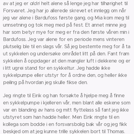
av at jeg er
aldri
helt alene så lenge jeg har tilhørighet til
Forsvaret. Jeg har jo allerede skrevet et innlegg om når
jeg var alene i Bardufoss første gang, og Mia kom meg til
unnsetning og tok meg med på fest. Et annet minne jeg
har som betyr mye for meg er fra den første våren min i
Bardufoss. Jeg var alene for en periode mens vinteren
plutselig ble til en slags vår. Så jeg bestemte meg for å ta
ut sykkelen og undersøke området litt på den. Fant fram
sykkelen å oppdager at den mangler luft i dekkene og er
i litt ugrei stand for en sykkeltur. Jeg hadde ikke
sykkelpumpe eller utstyr for å ordne den, og heller ikke
peiling på hvordan jeg skulle fikse den.
Jeg ringte til Eirik og han forsøkte å hjelpe meg å finne
en sykkelpumpe i kjelleren vår, men blant alle eskene som
var en blanding av hans og mitt flyttelass så fant jeg ikke
utstyret som han hadde heller. Men Eirik ringte til en
kollega som bodde i en forsvarsbolig bak vår og jeg fikk
beskjed om at jeg kunne trille sykkelen bort til Thomas.