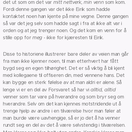
det ut som om det var
mitt nettverk, min venn
som kom
.
Fordi denne gangen var det ikke Eirik som hadde
kontaktet noen han kjente på mine vegne. Denne gangen
så var det jeg selv som hadde sagt i fra at ikke alt var i
orden og at jeg trenger noen. Og det kom en venn for å
stille opp for
meg
- ikke for kjæresten til Eirik.
Disse to historiene illustrerer bare deler av veien man går
fra man ikke kjenner noen, til man etterhvert har fått
bygd seg en egen tilhørighet. Det er så viktig å bli kjent
med kollegaene til offiseren din, med vennene hans. Det
kan bygge en sterk følelse av at man aldri er alene. Så
alltid, alltid
lenge vi er en del av Forsvaret så har vi
venner som tar vare på hverandre og som bryr seg om
hverandre. Selv om det kan kjennes motstridende ut å
trenge hjelp av andre i en tilværelse hvor man føler at
man burde være uavhengige, så er jo det å ha venner
rundt seg en del av det å være selvstendig i tilværelsen.