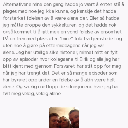
Alternativene mine den gang hadde jo vært å enten stå å
plages med noe jeg ikke kunne, og kanskje det hadde
forsterket følelsen av å være alene der. Eller så hadde
jeg måtte droppe den sykkelturen, og det hadde nok
også kommet til å gitt meg en vond følelse av ensomhet.
På en fremmed plass uten "mine" folk fra hjemstedet og
uten noe å gjøre på ettermiddagene når jeg var
alene. Jeg har utallige slike historier, minnet mitt er fylt
opp av episoder hvor kollegaene til Eirik og alle jeg har
blitt kjent med gjennom Forsvaret, har stilt opp for meg
når jeg har trengt det. Det er så mange episoder som
har bygget opp under en følelse av å aldri være helt
alene. Og særlig i nettopp de situasjonene hvor jeg har
følt meg veldig, veldig alene.