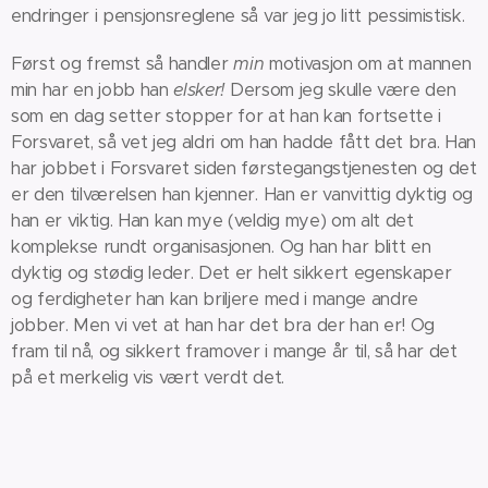
endringer i pensjonsreglene så var jeg jo litt pessimistisk.
Først og fremst så handler
min
motivasjon om at mannen
min har en jobb han
elsker!
Dersom jeg skulle være den
som en dag setter stopper for at han kan fortsette i
Forsvaret, så vet jeg aldri om han hadde fått det bra. Han
har jobbet i Forsvaret siden førstegangstjenesten og det
er den tilværelsen han kjenner. Han er vanvittig dyktig og
han er viktig. Han kan mye (veldig mye) om alt det
komplekse rundt organisasjonen. Og han har blitt en
dyktig og stødig leder. Det er helt sikkert egenskaper
og ferdigheter han kan briljere med i mange andre
jobber. Men vi vet at han har det bra der han er! Og
fram til nå, og sikkert framover i mange år til, så har det
på et merkelig vis vært verdt det.