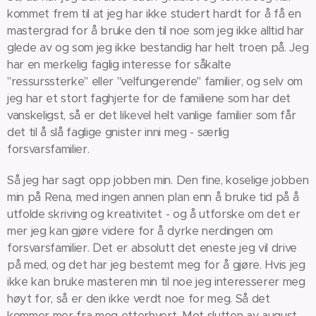
kommet frem til at jeg har ikke studert hardt for å få en
mastergrad for å bruke den til noe som jeg ikke alltid har
glede av og som jeg ikke bestandig har helt troen på. Jeg
har en merkelig faglig interesse for såkalte
"ressurssterke" eller "velfungerende" familier, og selv om
jeg har et stort faghjerte for de familiene som har det
vanskeligst, så er det likevel helt vanlige familier som får
det til å slå faglige gnister inni meg - særlig
forsvarsfamilier.
Så jeg har sagt opp jobben min. Den fine, koselige jobben
min på Rena, med ingen annen plan enn å bruke tid på å
utfolde skriving og kreativitet - og å utforske om det er
mer jeg kan gjøre videre for å dyrke nerdingen om
forsvarsfamilier. Det er absolutt det eneste jeg vil drive
på med, og det har jeg bestemt meg for å gjøre. Hvis jeg
ikke kan bruke masteren min til noe jeg interesserer meg
høyt for, så er den ikke verdt noe for meg. Så det
kommer mer fra meg etterhvert. Mot slutten av august