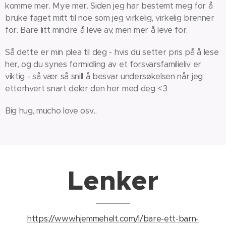
komme mer. Mye mer. Siden jeg har bestemt meg for å
bruke faget mitt til noe som jeg virkelig, virkelig brenner
for. Bare litt mindre å leve av, men mer å leve for.
Så dette er min plea til deg - hvis du setter pris på å lese
her, og du synes formidling av et forsvarsfamilieliv er
viktig - så vær så snill å besvar undersøkelsen når jeg
etterhvert snart deler den her med deg <3
Big hug, mucho love osv...
Lenker
https://www.hjemmehelt.com/l/bare-ett-barn-