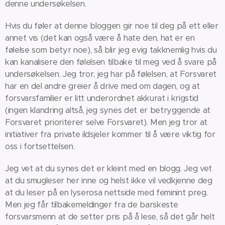
denne undersøkelsen.
Hvis du føler at denne bloggen gir noe til deg på ett eller
annet vis (det kan også være å hate den, hat er en
følelse som betyr noe), så blir jeg evig takknemlig hvis du
kan kanalisere den følelsen tilbake til meg ved å svare på
undersøkelsen. Jeg tror, jeg har på følelsen, at Forsvaret
har en del andre greier å drive med om dagen, og at
forsvarsfamilier er litt underordnet akkurat i krigstid
(ingen klandring altså, jeg synes det er betryggende at
Forsvaret prioriterer selve Forsvaret). Men jeg tror at
initiativer fra private ildsjeler kommer til å være viktig for
oss i fortsettelsen.
Jeg vet at du synes det er kleint med en blogg. Jeg vet
at du smugleser her inne og helst ikke vil vedkjenne deg
at du leser på en lyserosa nettside med feminint preg.
Men jeg får tilbakemeldinger fra de barskeste
forsvarsmenn at de setter pris på å lese, så det går helt