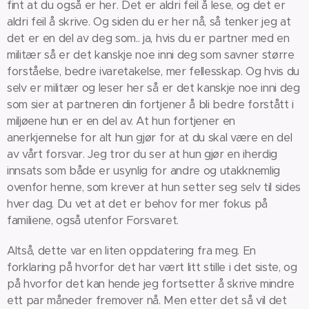
fint at du også er her. Det er aldri feil å lese, og det er
aldri feil å skrive. Og siden du er her nå, så tenker jeg at
det er en del av deg som.. ja, hvis du er partner med en
militær så er det kanskje noe inni deg som savner større
forståelse, bedre ivaretakelse, mer fellesskap. Og hvis du
selv er militær og leser her så er det kanskje noe inni deg
som sier at partneren din fortjener å bli bedre forstått i
miljøene hun er en del av. At hun fortjener en
anerkjennelse for alt hun gjør for at du skal være en del
av vårt forsvar. Jeg tror du ser at hun gjør en iherdig
innsats som både er usynlig for andre og utakknemlig
ovenfor henne, som krever at hun setter seg selv til sides
hver dag. Du vet at det er behov for mer fokus på
familiene, også utenfor Forsvaret.
Altså, dette var en liten oppdatering fra meg. En
forklaring på hvorfor det har vært litt stille i det siste, og
på hvorfor det kan hende jeg fortsetter å skrive mindre
ett par måneder fremover nå. Men etter det så vil det