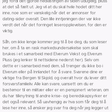
jeg fordi det gjorde nedlastingen av siden udugelig, pluss
at det så fælt ut. Jeg vil at du skal hvile hodet ditt her
inne, noe som er vanskelig når det er annonser for
dating-sider overalt. Den lille inntjeningen der var ikke
verdt det når det forringet leseropplevelsen, for den er
viktig.
Såh, om ikke lenge kommer jeg til å be deg, du som leser
her, om å ta en rask markedsundersøkelse som skal
brukes i et samarbeid med Elverum Vekst og Elverum
Pluss (jeg lenker til nettsidene nederst her). Selv om
dette er i samarbeid med dem, så trenger du ikke bo i
Elverum eller på Innlandet for å svare. Svarene dine er
viktige fra Bergen til Skjold, og overalt hvor du lever ditt
forsvarsfamilieliv. Alle kan svare, uansett om du er
bestemor til en militær eller er en pensjonert veteran, om
du har tilknytning til andre krise- og beredskapsyrker er
det også relevant. Så uavhengig av hva som får deg til å
lese her inne, så ønsker jeg svar fra deg når jeg legger ut