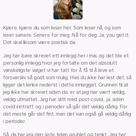
Kjære, kjære du som leser her. Som leser nå, og som
leser senere. Senere for meg. Nå for deg. Ja, you get it.
Det skal liksom være poetisk da.
Jeg har bare skrevet ett innlegg her i mai, og det ble et
personlig innlegg hvor jeg fortalte om det absolutt
vanskeligste valget vi har tatt for å få til å leve et
forsvarsliv så godt som mulig. Hvis du ikke har lest det, så
ligger det lenke nederst i dette innlegget. Grunnen til at
jeg ikke har skrevet siden da, er at jeg har vært veldig,
veldig utmattet. Jeg har slitt med post-covid... ja, siden
covid inntraff, og i perioder så går det veldig dårlig. For
det meste går det fint, men det kan også gå veldig dårlig
i perioder.
Så, da har jeg den siste tiden grublet og tenkt. Jeg har