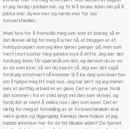
er jeg ferdig i jobben min, og fri til å bruke tiden min på å
jobbe mer, dyrke mer og nerde mer for oss
forsvarsfamilier.
Med fare for å fremstille meg selv som et bidrag, så er
det likevel viktig for meg å si her nå, at bloggen er et
hobbyprosjekt som jeg ikke tjener penger på, men som
tvert i mot koster meg ganske mye å drifte. Jeg sier det
fordi jeg tidvis får spørsmål om det, og dersom du er en
av de som lurer, så vet du svaret nå. Jeg sier det også
fordi jeg etterhvert nå kommer til å be deg som leser her
om å hjelpe meg litt med noe. Jeg har lært, og jeg mener
selv, at skriftlig arbeid er en gave. Det er en gave fordi
det kommer i fra et sted langt inni den som skriver, og
fordi det er ment å vekke noe i den som leser. Det er
viktig for meg at formidling av et forsvarsfamilieliv skal
være gratis og tilgjengelig. Kanskje dere husker at jeg
hadde annonser her for en tid tilbake siden? De fjernet