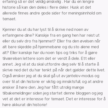
erfaring så er det veldig ønskelig . Har du en lengre
historie så kan den deles i flere deler. Husk at det
allerede finnes andre gode sider for meningsinnhold om
temaet.
Kjenner du at du har lyst til å skrive ned noen av
erfaringene dine? Kanskje fra en gang hen har reist ut
eller du selv dro fra hjemmet? Eller fra den øvelsen når
alt bare skjedde på hjemmebane og du sto alene med
alt? Eller kanskje har du noen tips og triks for å gjøre
tilværelsen lettere som det er verdt å dele. Ett eller
annet. Jeg vil at du skal utfordre deg selv til å starte å
skrive ned det du har tenkt på når det gjelder dette livet.
Også ønsker jeg at du skal gå ut av jantelov-modus og
over til at din historie er viktig og innsiktsfull, og at andre
ønsker å høre den. Jeg har fått utrolig mange
tilbakemeldinger siden jeg startet denne bloggen og jeg
vet at det er interesse for temaet. Det er interesse for å
høre akkurat din historie!