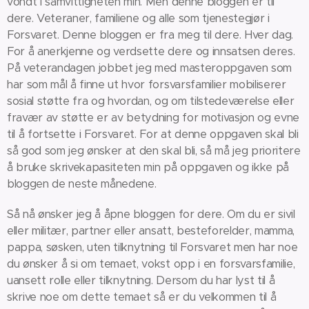
vondt i samvittigheten min. Men denne bloggen er til
dere. Veteraner, familiene og alle som tjenestegjør i
Forsvaret. Denne bloggen er fra meg til dere. Hver dag.
For å anerkjenne og verdsette dere og innsatsen deres.
På veterandagen jobbet jeg med masteroppgaven som
har som mål å finne ut hvor forsvarsfamilier mobiliserer
sosial støtte fra og hvordan, og om tilstedeværelse eller
fravær av støtte er av betydning for motivasjon og evne
til å fortsette i Forsvaret. For at denne oppgaven skal bli
så god som jeg ønsker at den skal bli, så må jeg prioritere
å bruke skrivekapasiteten min på oppgaven og ikke på
bloggen de neste månedene.
Så nå ønsker jeg å åpne bloggen for dere. Om du er sivil
eller militær, partner eller ansatt, besteforelder, mamma,
pappa, søsken, uten tilknytning til Forsvaret men har noe
du ønsker å si om temaet, vokst opp i en forsvarsfamilie,
uansett rolle eller tilknytning. Dersom du har lyst til å
skrive noe om dette temaet så er du velkommen til å