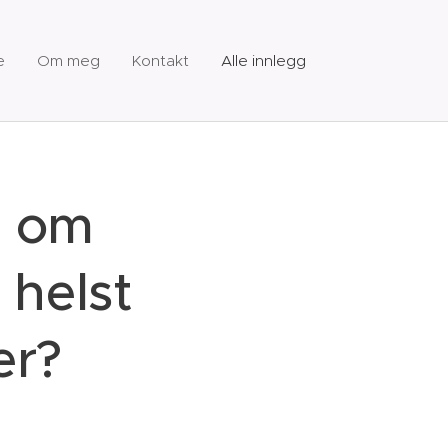
e
Om meg
Kontakt
Alle innlegg
e om
 helst
er?