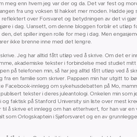
m meg enn hvem jeg var der og da. Det var fest og moro,
rgangen fra ung voksen til hakket mer moden. Hadde jeg
 reflektert over Forsvaret og betydningen av det vi gjør
øre i dag. Uansett, om denne bloggen forblir et utløp fo
den, det spiller ingen rolle for meg i dag. Men engasjeme
 klarer ikke brenne inne med det lengre.
i å skrive. Jeg har alltid fått utløp ved å skrive. Om det 
mme, akademiske tekster i forbindelse med studiet mitt e
pen på telefonen min, så har jeg alltid fått utløp ved å s
ra en familie som skriver. Pappaen min har utgitt to bøk
 sinte Facebook-innlegg om sykehusdebatten på Mo, mam
publisert tekster i deres juleantologi. Onkelen min som 
i og faktisk på Stanford University sin liste over mest kr
 til å skrive et innlegg om han etterhvert, for han var en
talt som Orlogskaptein i Sjøforsvaret og en av grunnlegg