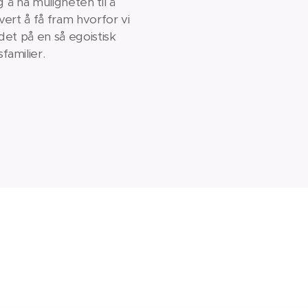
 å ha muligheten til å
vert å få fram hvorfor vi
 det på en så egoistisk
familier.