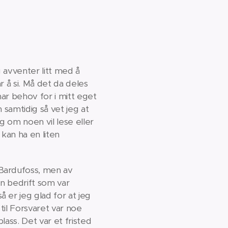
 avventer litt med å
 å si. Må det da deles
har behov for i mitt eget
 samtidig så vet jeg at
ig om noen vil lese eller
kan ha en liten
 Bardufoss, men av
n bedrift som var
 er jeg glad for at jeg
til Forsvaret var noe
ass. Det var et fristed