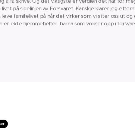
 å få skrive. Og det viktigste er verdien det har for meg
livet på sidelinjen av Forsvaret. Kanskje klarer jeg etterh
eve familielivet på når det virker som vi sliter oss ut og
 er ekte hjemmehelter: barna som vokser opp i forsvars