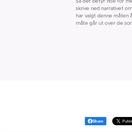
Så det betyr noe for meg
skrive ned narrativet om 
har valgt denne måten å l
måte går ut over de som
Share