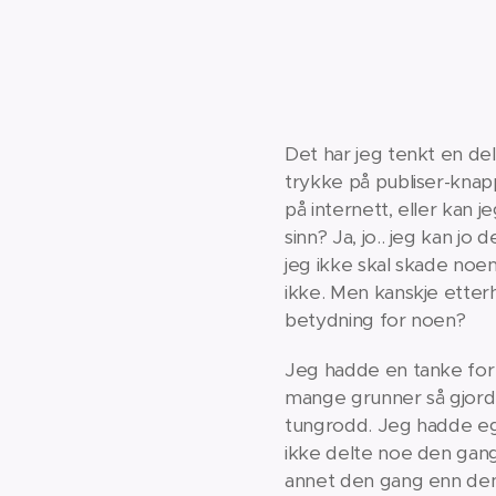
Det har jeg tenkt en de
trykke på publiser-knapp
på internett, eller kan j
sinn? Ja, jo.. jeg kan jo
jeg ikke skal skade noen 
ikke. Men kanskje etterh
betydning for noen?
Jeg hadde en tanke for
mange grunner så gjorde
tungrodd. Jeg hadde ege
ikke delte noe den gang.
annet den gang enn den e