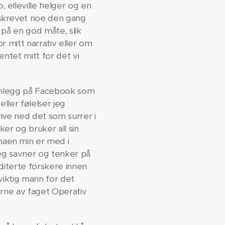
 elleville helger og en
 skrevet noe den gang
 på en god måte, slik
r mitt narrativ eller om
ntet mitt for det vi
er innlegg på Facebook som
ller følelser jeg
krive ned det som surrer i
er og bruker all sin
maen min er med i
jeg savner og tenker på
editerte forskere innen
 viktig mann for det
erne av faget Operativ