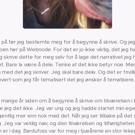
l på før jeg bestemte meg for å begynne å skrive. Og jeg
en her på Webnode. For det er jo ikke viktig, det jeg har
eg skrive dette for meg selv for å lage det narrativet jeg 
 det. Bare la være å dele. Tenke at det ikke betyr noe. Men
med det jeg skriver. Jeg skal bare dele. Og det er frivill
vert som jeg får tematisert det jeg ønsker å tematisere, 
 mange år siden om å begynne å skrive om tilværelsen i
 jeg det ikke. Jeg var ung og jeg hadde startet min ege
ntlig mer enn nok med det. Når jeg ser tilbake på det så
 Jeg var veldig naiv, og den tilværelsen og tilhørigheten 
r i dag. Bardufoss var for meg i tjueårene en stor lekepl