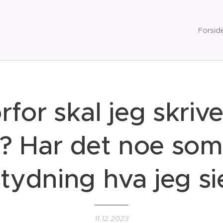
Forsid
rfor skal jeg skriv
? Har det noe som
tydning hva jeg si
11.12.2023