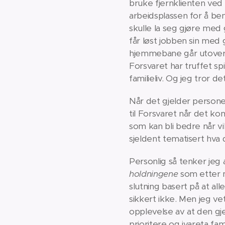
bruke fjernklienten ved 
arbeidsplassen for å be
skulle la seg gjøre me
får løst jobben sin me
hjemmebane går utover s
Forsvaret har truffet s
familieliv. Og jeg tror d
Når det gjelder persone
til Forsvaret når det k
som kan bli bedre når vi
sjeldent tematisert hva
Personlig så tenker je
holdningene
som etter m
slutning basert på at al
sikkert ikke. Men jeg ve
opplevelse av at den gj
prioritere og ivareta fa