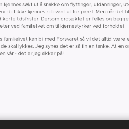
an kjennes søkt ut å snakke om flyttinger, utdanninger, u
or det ikke kjennes relevant ut for paret. Men når det bli
orte tidsfrister. Dersom prosjektet er felles og begge e
ter ved familielivet om til kjernestyrker ved forholdet.
familielivet kan bli med Forsvaret så vil det alltid være 
de skal lykkes. Jeg synes det er så fin en tanke. At en 
n vår - det er jeg sikker på!