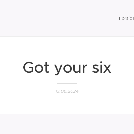
Forsid
Got your six
13.06.2024