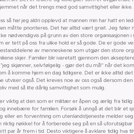
 hjemmet når det trengs med god samvittighet eller ikke.
ss så har jeg aldri opplevd at mannen min har hatt en led
en måtte prioriteres. Det har alltid vært greit. Jeg føler 
ke nødvendigvis på grunn av den store organisasjonen i s
r tett på oss fra ulike hold er så gode. De er gode ve
bestanddelene av menneskene som utgjør den store orga
iliene skjer. Familier blir ivaretatt gjennom den aksept
 "jeg skjønner, selvfølgelig - gjør det du må!" når det k
 om å komme hjem en dag tidligere. Det er ikke alltid de
mme utviser også. Det kreves noe av oss også dersom den m
eliv med så lite dårlig samvittighet som mulig.
er viktig at den som er militær er åpen og ærlig fra tidlig
 og innebære for familien. Forsøk å unngå at det blir et
seg eller en forventning om utenlandstjeneste melder seg
 riktig nøkkel for å forberede seg på en så uforutsigbar
t par år frem i tid. Desto viktigere å avklare tidlig hva 