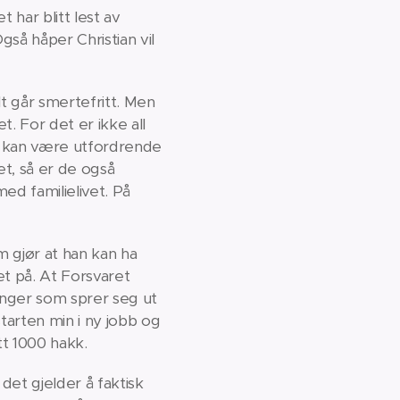
 har blitt lest av
så håper Christian vil
lt går smertefritt. Men
t. For det er ikke all
m kan være utfordrende
et, så er de også
ed familielivet. På
m gjør at han kan ha
et på. At Forsvaret
kninger som sprer seg ut
tarten min i ny jobb og
tt 1000 hakk.
det gjelder å faktisk