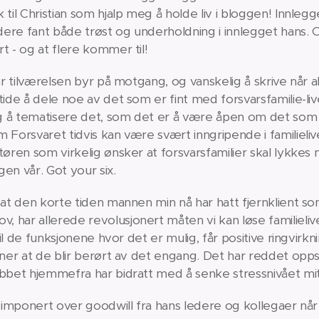
til Christian som hjalp meg å holde liv i bloggen! Innlegget
ere fant både trøst og underholdning i innlegget hans. Og
t - og at flere kommer til!
når tilværelsen byr på motgang, og vanskelig å skrive når a
ide å dele noe av det som er fint med forsvarsfamilie-live
tig å tematisere det, som det er å være åpen om det so
 Forsvaret tidvis kan være svært inngripende i familieliv
tøren som virkelig ønsker at forsvarsfamilier skal lykkes m
gen vår. Got your six.
 at den korte tiden mannen min nå har hatt fjernklient so
 har allerede revolusjonert måten vi kan løse familieliv
 til de funksjonene hvor det er mulig, får positive ringvir
aner at de blir berørt av det engang. Det har reddet opps
obbet hjemmefra har bidratt med å senke stressnivået mi
t imponert over goodwill fra hans ledere og kollegaer når 