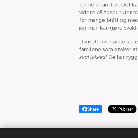
for hele familien. Det k
videre på tidspunkter hv
for mange brått og med k
jeg man kan gjøre svakhe
Uansett hvor anderledes 
familiene som ønsker at 
skal lykkes!
De har rygge
Share