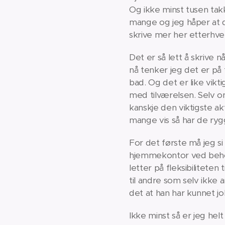
Og ikke minst tusen takk 
mange og jeg håper at d
skrive mer her etterhver
Det er så lett å skrive 
nå tenker jeg det er på t
bad. Og det er like vik
med tilværelsen. Selv om
kanskje den viktigste ak
mange vis så har de ryg
For det første må jeg si
hjemmekontor ved behov,
letter på fleksibiliteten
til andre som selv ikke 
det at han har kunnet j
Ikke minst så er jeg hel