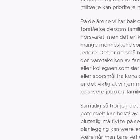
militære kan prioritere
På de årene vi har bak o
forståelse dersom famili
Forsvaret, men det er ik
mange menneskene som e
ledere. Det er de små 
der ivaretakelsen av fam
eller kollegaen som sier
eller spørsmål fra kona
er det viktig at vi hje
balansere jobb og famili
Samtidig så tror jeg det 
potensielt kan bestå av
plutselig må flytte på 
planlegging kan være en
være når man bare vet et