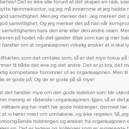
behov! Det er ikke alle forunt at det skapes en rask, sos
nytte hjemmekontor, og jeg må innrømme at jeg hadde min
d god samvittighet. Men jeg merker det. Jeg merker det
d god samvittighet. Og jeg merker det på han når kompr
amvittigheten hans den ene eller den andre veien. Men 
pikeren på hodet når det gjelder tiltak som kan gi mer b
et handler om at organisasjonen virkelig ønsker at vi skal 
llflukten, som det omtales som, så er det mye fokus på 
ommer til både det ene og det andre. Det er jo bra, det 
ktig kompetanse forsvinner ut av organisasjonen. Men til g
 de er gode på. Og de er gode på så mye!
g at det handler mye om
den gode ledelsen
som blir utøv
in mening er rådende i organisasjonen. Igjen, så er det 
le militære jeg har møtt har gode holdninger, dermed har a
t at vi hører mest om unntakene, og ikke regelen. Så, jeg
ennomgående holdningen og ønsket fra organisasjonen er 
milien sin. Det er ledere og kollegaer som er avgjørende 