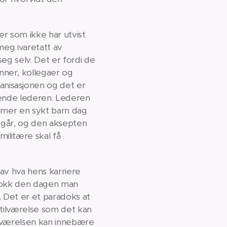
er som ikke har utvist
meg ivaretatt av
eg selv. Det er fordi de
nner, kollegaer og
nisasjonen og det er
erende lederen. Lederen
ommer en sykt barn dag
t går, og den aksepten
ilitære skal få
 av hva hens karriere
 sjokk den dagen man
. Det er et paradoks at
 tilværelse som det kan
tilværelsen kan innebære