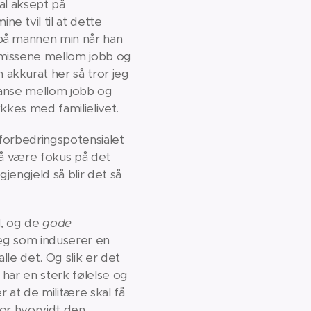
ial aksept på
e tvil til at dette
 på mannen min når han
omissene mellom jobb og
akkurat her så tror jeg
alanse mellom jobb og
lykkes med familielivet.
forbedringspotensialet
må være fokus på det
jengjeld så blir det så
d, og de
gode
jeg som induserer en
lle det. Og slik er det
 har en sterk følelse og
at de militære skal få
for hvorvidt den