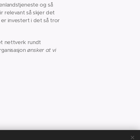
tenlandstjeneste og så
r relevant så skjer det
r investert i det så tror
et nettverk rundt
organisasjon
ønsker at vi