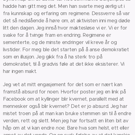
hadde han gitt meg det. Men han svarte meg ærlig ut i
fra kunnskap og erfaring om regimene. Dessverre så var
det så nedslående å høre om, at aktivisten inni meg døde
litt den dagen. Jeg innså hvor maktesløse vi er. Vi er for
svake for å tvinge fram en endring. Regimene er
sementerte, og de minste endringer vil kreve år og
livstider. For meg ble det starten på å anse demokratiet
som en illusjon. Jeg gikk fra å ha sterk tro på
demokratiet, til å gradvis føle at det ikke eksisterer. Vi
har ingen makt.
Jeg vet at mitt engasjement for det som er nært kan
framstå absurd for noen. Hvorfor poster jeg en link på
Facebook om at kyllinger blir kvernet, parallelt med at
mennesker også blir kvernet? Det er jo absurd. Jeg har
mistet troen på at man kan bruke stemmen sin til å endre
verden, rett og slett. Men jeg har fortsatt en liten bit av
håp om at vi kan endre
noe.
Bare hva som helst, ett eller