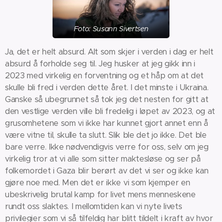
Foto: Susann Sivertsen
Ja, det er helt absurd. Alt som skjer i verden i dag er helt
absurd å forholde seg til. Jeg husker at jeg gikk inn i
2023 med virkelig en forventning og et håp om at det
skulle bli fred i verden dette året. I det minste i Ukraina.
Ganske så ubegrunnet så tok jeg det nesten for gitt at
den vestlige verden ville bli fredelig i løpet av 2023, og at
grusomhetene som vi ikke har kunnet gjort annet enn å
være vitne til, skulle ta slutt. Slik ble det jo ikke. Det ble
bare verre. Ikke nødvendigvis verre for oss, selv om jeg
virkelig tror at vi alle som sitter maktesløse og ser på
folkemordet i Gaza blir berørt av det vi ser og ikke kan
gjøre noe med. Men det er ikke vi som kjemper en
ubeskrivelig brutal kamp for livet mens menneskene
rundt oss slaktes. I mellomtiden kan vi nyte livets
privilegier som vi så tilfeldig har blitt tildelt i kraft av hvor