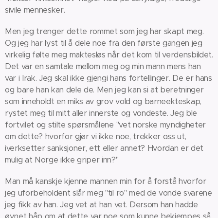
sivile mennesker.
Men jeg trenger dette rommet som jeg har skapt meg.
Og jeg har lyst til å dele noe fra den første gangen jeg
virkelig følte meg maktesløs når det kom til verdensbildet.
Det var en samtale mellom meg og min mann mens han
var i Irak. Jeg skal ikke gjengi hans fortellinger. De er hans
og bare han kan dele de. Men jeg kan si at beretninger
som inneholdt en miks av grov vold og barneekteskap,
rystet meg til mitt aller innerste og vondeste. Jeg ble
fortvilet og stilte spørsmålene "vet norske myndigheter
om dette? hvorfor gjør vi ikke noe, trekker oss ut,
iverksetter sanksjoner, ett eller annet? Hvordan er det
mulig at Norge ikke griper inn?"
Man må kanskje kjenne mannen min for å forstå hvorfor
jeg uforbeholdent slår meg "til ro" med de vonde svarene
jeg fikk av han. Jeg vet at han vet. Dersom han hadde
øynet håp om at dette var noe som kunne bekjempes så