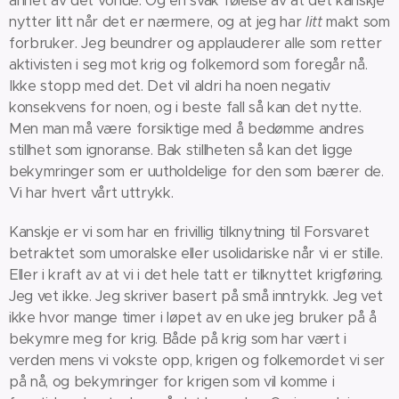
annet av det vonde. Og en svak følelse av at det kanskje
nytter litt når det er nærmere, og at jeg har
litt
makt som
forbruker. Jeg beundrer og applauderer alle som retter
aktivisten i seg mot krig og folkemord som foregår nå.
Ikke stopp med det. Det vil aldri ha noen negativ
konsekvens for noen, og i beste fall så kan det nytte.
Men man må være forsiktige med å bedømme andres
stillhet som ignoranse. Bak stillheten så kan det ligge
bekymringer som er uutholdelige for den som bærer de.
Vi har hvert vårt uttrykk.
Kanskje er vi som har en frivillig tilknytning til Forsvaret
betraktet som umoralske eller usolidariske når vi er stille.
Eller i kraft av at vi i det hele tatt er tilknyttet krigføring.
Jeg vet ikke. Jeg skriver basert på små inntrykk. Jeg vet
ikke hvor mange timer i løpet av en uke jeg bruker på å
bekymre meg for krig. Både på krig som har vært i
verden mens vi vokste opp, krigen og folkemordet vi ser
på nå, og bekymringer for krigen som vil komme i