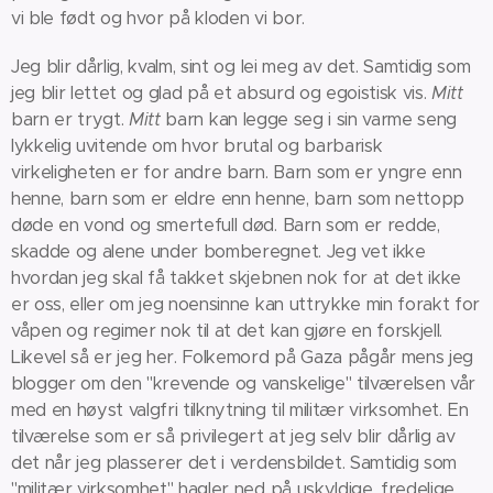
vi ble født og hvor på kloden vi bor.
Jeg blir dårlig, kvalm, sint og lei meg av det. Samtidig som
jeg blir lettet og glad på et absurd og egoistisk vis.
Mitt
barn er trygt.
Mitt
barn kan legge seg i sin varme seng
lykkelig uvitende om hvor brutal og barbarisk
virkeligheten er for andre barn. Barn som er yngre enn
henne, barn som er eldre enn henne, barn som nettopp
døde en vond og smertefull død. Barn som er redde,
skadde og alene under bomberegnet. Jeg vet ikke
hvordan jeg skal få takket skjebnen nok for at det ikke
er oss, eller om jeg noensinne kan uttrykke min forakt for
våpen og regimer nok til at det kan gjøre en forskjell.
Likevel så er jeg her. Folkemord på Gaza pågår mens jeg
blogger om den "krevende og vanskelige" tilværelsen vår
med en høyst valgfri tilknytning til militær virksomhet. En
tilværelse som er så privilegert at jeg selv blir dårlig av
det når jeg plasserer det i verdensbildet. Samtidig som
"militær virksomhet" hagler ned på uskyldige, fredelige