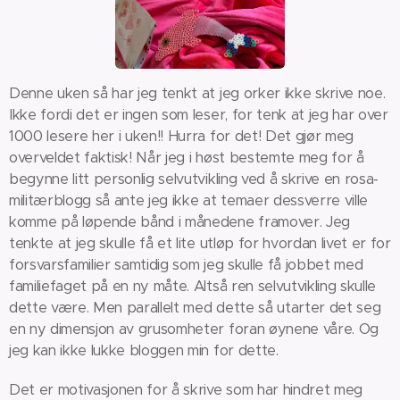
Denne uken så har jeg tenkt at jeg orker ikke skrive noe.
Ikke fordi det er ingen som leser, for tenk at jeg har over
1000 lesere her i uken!! Hurra for det! Det gjør meg
overveldet faktisk! Når jeg i høst bestemte meg for å
begynne litt personlig selvutvikling ved å skrive en rosa-
militærblogg så ante jeg ikke at temaer dessverre ville
komme på løpende bånd i månedene framover. Jeg
tenkte at jeg skulle få et lite utløp for hvordan livet er for
forsvarsfamilier samtidig som jeg skulle få jobbet med
familiefaget på en ny måte. Altså ren selvutvikling skulle
dette være. Men parallelt med dette så utarter det seg
en ny dimensjon av grusomheter foran øynene våre. Og
jeg kan ikke lukke bloggen min for dette.
Det er motivasjonen for å skrive som har hindret meg