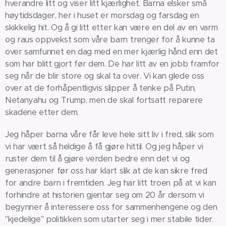
hverandre litt og viser litt kjærlighet. Barna elsker små
høytidsdager, her i huset er morsdag og farsdag en
skikkelig hit. Og å gi litt etter kan være en del av en varm
og raus oppvekst som våre barn trenger for å kunne ta
over samfunnet en dag med en mer kjærlig hånd enn det
som har blitt gjort før dem. De har litt av en jobb framfor
seg når de blir store og skal ta over. Vi kan glede oss
over at de forhåpentligvis slipper å tenke på Putin,
Netanyahu og Trump, men de skal fortsatt reparere
skadene etter dem.
Jeg håper barna våre får leve hele sitt liv i fred, slik som
vi har vært så heldige å få gjøre hittil. Og jeg håper vi
ruster dem til å gjøre verden bedre enn det vi og
generasjoner før oss har klart slik at de kan sikre fred
for andre barn i fremtiden. Jeg har litt troen på at vi kan
forhindre at historien gjentar seg om 20 år dersom vi
begynner å interessere oss for sammenhengene og den
"kjedelige" politikken som utarter seg i mer stabile tider.