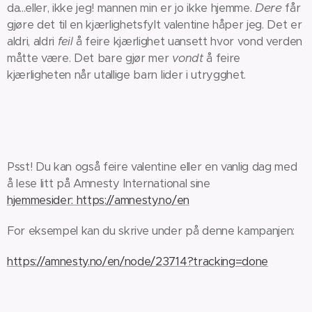
Dere
da...eller, ikke jeg! mannen min er jo ikke hjemme.
får
gjøre det til en kjærlighetsfylt valentine håper jeg. Det er
aldri, aldri
feil
å feire kjærlighet uansett hvor vond verden
måtte være. Det bare gjør mer
von
dt
å feire
kjærligheten når utallige barn lider i utrygghet.
Psst! Du kan også feire valentine eller en vanlig dag med
å lese litt på Amnesty International sine
hjemmesider: https://amnesty.no/en
For eksempel kan du skrive under på denne kampanjen:
https://amnesty.no/en/node/23714?tracking=done