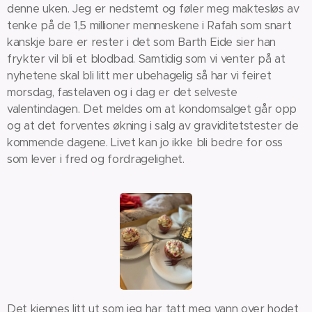
denne uken. Jeg er nedstemt og føler meg maktesløs av
tenke på de 1,5 millioner menneskene i Rafah som snart
kanskje bare er rester i det som Barth Eide sier han
frykter vil bli et blodbad. Samtidig som vi venter på at
nyhetene skal bli litt mer ubehagelig så har vi feiret
morsdag, fastelaven og i dag er det selveste
valentindagen. Det meldes om at kondomsalget går opp
og at det forventes økning i salg av graviditetstester de
kommende dagene. Livet kan jo ikke bli bedre for oss
som lever i fred og fordragelighet.
Det kjennes litt ut som jeg har tatt meg vann over hodet