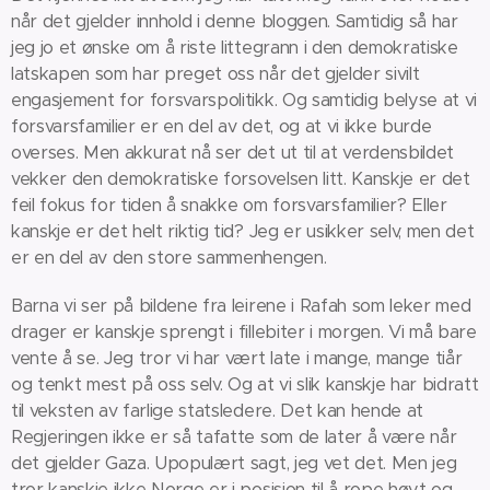
når det gjelder innhold i denne bloggen. Samtidig så har
jeg jo et ønske om å riste littegrann i den demokratiske
latskapen som har preget oss når det gjelder sivilt
engasjement for forsvarspolitikk. Og samtidig belyse at vi
forsvarsfamilier er en del av det, og at vi ikke burde
overses. Men akkurat nå ser det ut til at verdensbildet
vekker den demokratiske forsovelsen litt. Kanskje er det
feil fokus for tiden å snakke om forsvarsfamilier? Eller
kanskje er det helt riktig tid? Jeg er usikker selv, men det
er en del av den store sammenhengen.
Barna vi ser på bildene fra leirene i Rafah som leker med
drager er kanskje sprengt i fillebiter i morgen. Vi må bare
vente å se. Jeg tror vi har vært late i mange, mange tiår
og tenkt mest på oss selv. Og at vi slik kanskje har bidratt
til veksten av farlige statsledere. Det kan hende at
Regjeringen ikke er så tafatte som de later å være når
det gjelder Gaza. Upopulært sagt, jeg vet det. Men jeg
tror kanskje ikke Norge er i posisjon til å rope høyt og