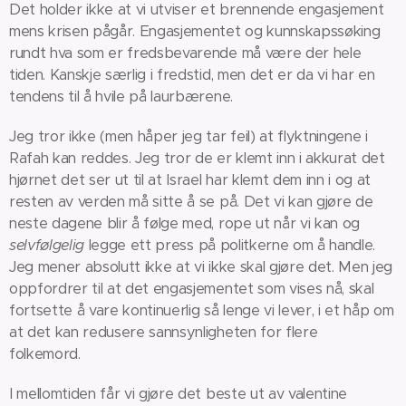
Det holder ikke at vi utviser et brennende engasjement
mens krisen pågår. Engasjementet og kunnskapssøking
rundt hva som er fredsbevarende må være der hele
tiden. Kanskje særlig i fredstid, men det er da vi har en
tendens til å hvile på laurbærene.
Jeg tror ikke (men håper jeg tar feil) at flyktningene i
Rafah kan reddes. Jeg tror de er klemt inn i akkurat det
hjørnet det ser ut til at Israel har klemt dem inn i og at
resten av verden må sitte å se på. Det vi kan gjøre de
neste dagene blir å følge med, rope ut når vi kan og
selvfølgelig
legge ett press på politkerne om å handle.
Jeg mener absolutt ikke at vi ikke skal gjøre det. Men jeg
oppfordrer til at det engasjementet som vises nå, skal
fortsette å vare kontinuerlig så lenge vi lever, i et håp om
at det kan redusere sannsynligheten for flere
folkemord.
I mellomtiden får vi gjøre det beste ut av valentine